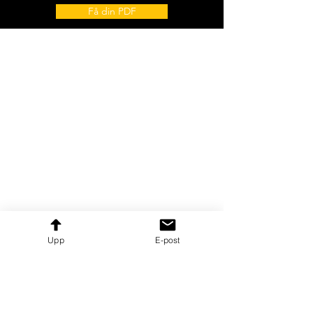
Få din PDF
Vill du veta få nyheter om kommande
Upp
E-post
utbildningar, event och spännande
artiklar? Signa upp dig för vårt
nyhetsbrev här!