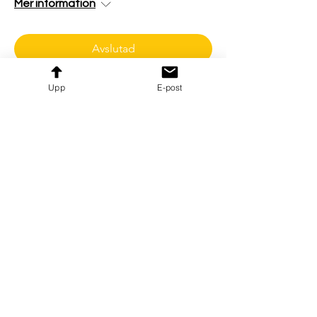
Mer information
Avslutad
Upp
E-post
AI för Produktchefer
ons 12 mars
Mer information
Avslutad
Flera datum
AI för HR-chefer
tis 11 mars