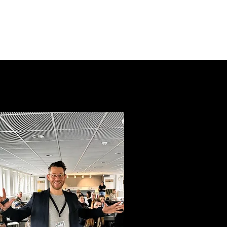
dningar
Interna kurser & workshops
Blogg
O
Förna
Eftern
Email