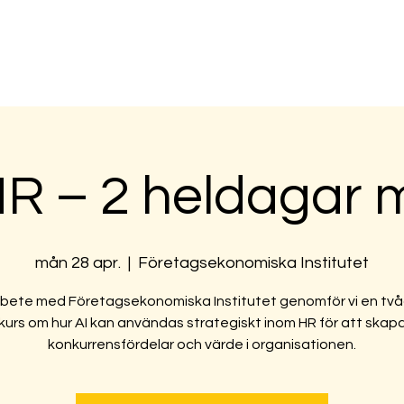
dningar
Interna kurser & workshops
Blogg
O
 HR – 2 heldagar 
mån 28 apr.
  |  
Företagsekonomiska Institutet
rbete med Företagsekonomiska Institutet genomför vi en tv
kurs om hur AI kan användas strategiskt inom HR för att skap
konkurrensfördelar och värde i organisationen.