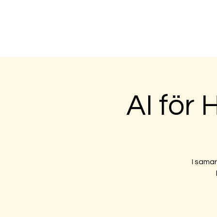
Öppna utbil
AI för
I sama