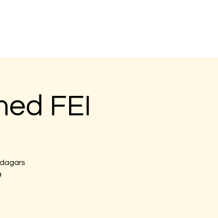
m
Kontakt
med FEI
ådagars
a