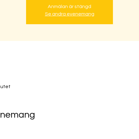
Anmälan är stängd
Se andra evenemang
tutet
venemang