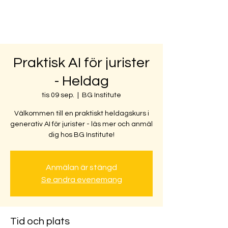
Praktisk AI för jurister
- Heldag
tis 09 sep.
  |  
BG Institute
Välkommen till en praktiskt heldagskurs i
generativ AI för jurister - läs mer och anmäl
dig hos BG Institute!
Anmälan är stängd
Se andra evenemang
Tid och plats