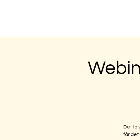
Öppna utbil
Webina
Detta w
får det