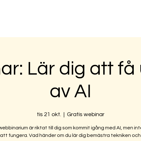
dningar
Interna kurser & workshops
Blogg
O
r: Lär dig att få
av AI
tis 21 okt.
  |  
Gratis webinar
ebbinarium är riktat till dig som kommit igång med AI, men inte
 att fungera. Vad händer om du lär dig bemästra tekniken och