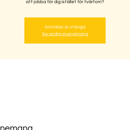
att jobba för dig istället för tvärtom?
Anmälan är stängd
Se andra evenemang
venemang