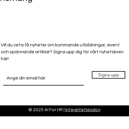
Vill du veta få nyheter om kommande utbildningar, event
och spännande artiklar? Signa upp dig för vårt nyhetsbrev
här!
Signa upp
© 2025 AI For HR |
Integritetspolicy