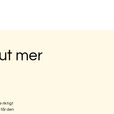
m
Kontakt
 ut mer
 riktigt
 får den